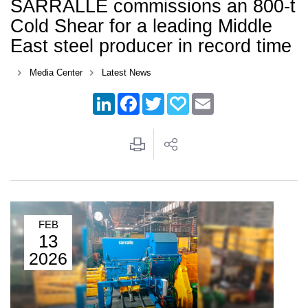
SARRALLE commissions an 800-t
Cold Shear for a leading Middle
East steel producer in record time
Media Center
Latest News
LinkedIn
Facebook
Twitter
Papaly
Email
FEB
13
2026